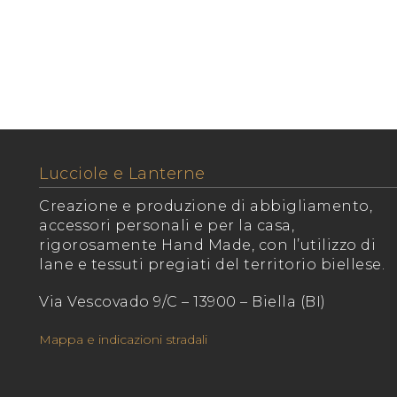
Lucciole e Lanterne
Creazione e produzione di abbigliamento,
accessori personali e per la casa,
rigorosamente Hand Made, con l’utilizzo di
lane e tessuti pregiati del territorio biellese.
Via Vescovado 9/C – 13900 – Biella (BI)
Mappa e indicazioni stradali