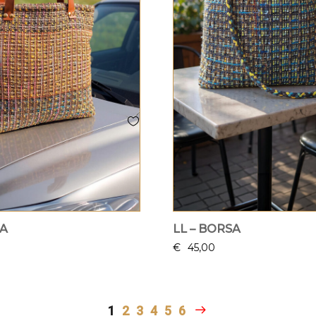
SA
LL – BORSA
€
45,00
1
2
3
4
5
6