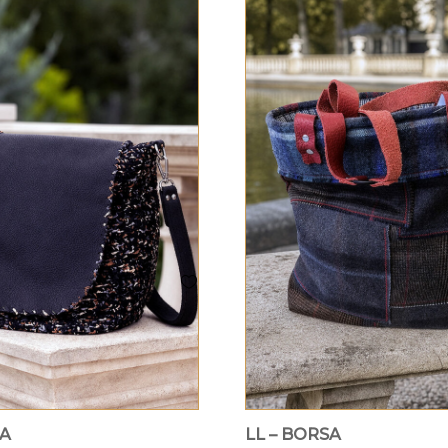
SA
LL – BORSA