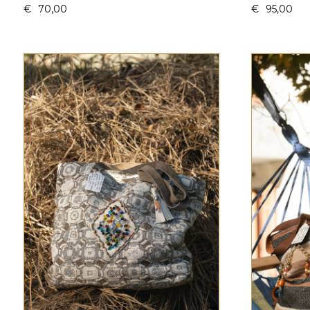
€
70,00
€
95,00