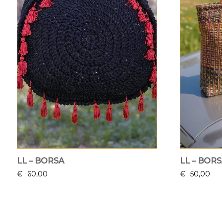
LL – BORSA
LL – BOR
€
60,00
€
50,00