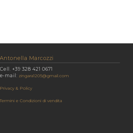
Antonella Marcozzi
Cell. +39 328 421 0671
e-mail:
zingara1205@gmail.com
Privacy & Policy
Termini e Condizioni di vendita