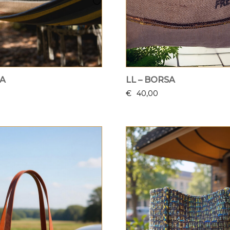
SA
LL – BORSA
€
40,00